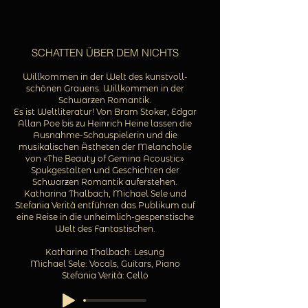
SCHATTEN ÜBER DEM NICHTS
Willkommen in der Welt des kunstvoll-
schönen Grauens. Willkommen in der
Schwarzen Romantik.
Es ist Weltliteratur! Von Bram Stoker, Edgar
Allan Poe bis zu Heinrich Heine lassen die
Ausnahme-Schauspielerin und die
musikalischen Ästheten der Melancholie
von «The Beauty of Gemina Acoustic»
Spukgestalten und Geschichten der
Schwarzen Romantik auferstehen.
Katharina Thalbach, Michael Sele und
Stefania Verità entführen das Publikum auf
eine Reise in die unheimlich-gespenstische
Welt des Fantastischen.
Katharina Thalbach: Lesung
Michael Sele: Vocals, Guitars, Piano
Stefania Verità: Cello