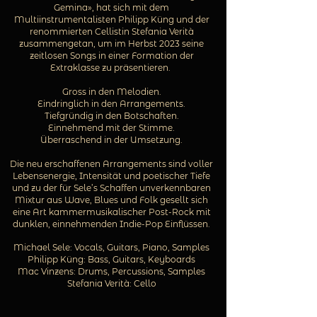
Gemina», hat sich mit dem
Multiinstrumentalisten Philipp Küng und der
renommierten Cellistin Stefania Verità
zusammengetan, um im Herbst 2023 seine
zeitlosen Songs in einer Formation der
Extraklasse zu präsentieren.
Gross in den Melodien.
Eindringlich in den Arrangements.
Tiefgründig in den Botschaften.
Einnehmend mit der Stimme.
Überraschend in der Umsetzung.
Die neu erschaffenen Arrangements sind voller
Lebensenergie, Intensität und poetischer Tiefe
und zu der für Sele’s Schaffen unverkennbaren
Mixtur aus Wave, Blues und Folk gesellt sich
eine Art kammermusikalischer Post-Rock mit
dunklen, einnehmenden Indie-Pop Einflüssen.
Michael Sele: Vocals, Guitars, Piano, Samples
Philipp Küng: Bass, Guitars, Keyboards
Mac Vinzens: Drums, Percussions, Samples
Stefania Verità: Cello