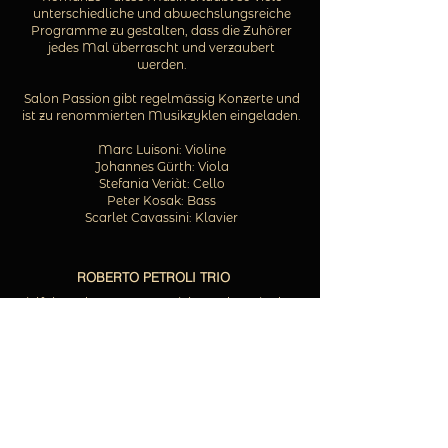
unterschiedliche und abwechslungsreiche
Programme zu gestalten, dass die Zuhörer
jedes Mal überrascht und verzaubert
werden.
Salon Passion gibt regelmässig Konzerte und
ist zu renommierten Musikzyklen eingeladen.
Marc Luisoni: Violine
Johannes Gürth: Viola
Stefania Veriàt: Cello
Peter Kosak: Bass
Scarlet Cavassini: Klavier
ROBERTO PETROLI TRIO
Vielfalt und Gegensätze zeichnen das Trio des
italienischen Musikers Roberto Petroli aus. Der
aus Bari stammende Klarinettist und Saxofonist
ist ein musikalischer Weltenbummler, der sich in
vielen Stilrichtungen zuhause fühlt. Da ist die
Liebe zur klassischen Musik auf der einen Seite,
die Leidenschaft für Jazz auf der andern - und
dazu gesellt sich die Sehnsucht nach den
Klängen seiner Heimat Süditalien. All dies sind