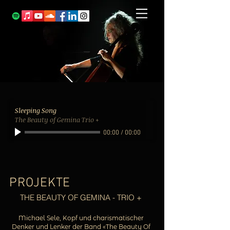
Sleeping Song
The Beauty of Gemina Trio +
00:00
/
00:00
PROJEKTE
THE BEAUTY OF GEMINA - TRIO +​
Michael Sele, Kopf und charismatischer
Denker und Lenker der Band «The Beauty Of