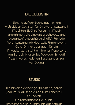
DIE CELLISTIN
Sie sind auf der Suche nach einem
vielseitigen Cellisten für Ihre Veranstaltung?
Möchten Sie Ihre Party mit Musik
umrahmen, die eine anspruchsvolle und
elegante Atmosphäre schafft? Für jede
Veranstaltung, ob Hochzeit, Firmenevent,
Gala-Dinner oder auch für ein
Privatkonzert, steht ein breites Repertoire
von Barock, Klassik bis Pop oder Smooth
Jazz in verschiedenen Besetzungen zur
Verfügung.
STUDIO
Ich
bin eine vielseitige Musikerin, bereit,
jede musikalische Vision zum Leben zu
erwecken.
Ob romantische Cellolinie,
Instrumentalsolo, Basslinie oder etwas