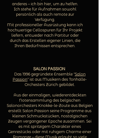
anderes – ich bin hier, um zu helfen.
Ich stehe für Aufnahmen sowohl
persönlich als auch remote zur
Verfügung.
Mit professioneller Ausrüstung kann ich
hochwertige Cellospuren für Ihr Projekt
liefern, entweder nach Partitur oder
durch das Erstellen eigener Linien, die
Ihren Bedürfnissen entsprechen.
SALON PASSION
Das 1996 gegründete Ensemble "
Salon
Passion
" ist aus Musikern des Tonhalle-
Orchesters Zürich gebildet.
Aus der einmaligen, wiederentdeckten
Notensammlung des belgischen
Salonorchesters Knokke-le-Zoute aus Belgien
erstellt Salon Passion seine Programme aus
kleinen Schmuckstücken, nostalgischen
Zeugen vergangener Epoche zusammen. Sei
es mit spritzigem Charakter eines
Genrestücks oder mit ruhigem Charme einer
Romanze – diese Musik erlaubt so viele